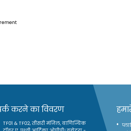
uirement
पर्क करने का विवरण
हमार
TF01 & TF02, तीसरी मंजिल, वाणिज्यिक
प्ल
टॉवर ए, पृथ्वी आर्टिका ओपीपी। वडोदरा -