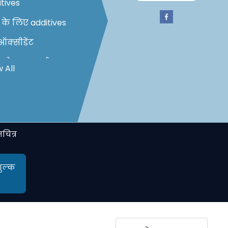
tives
 के लिए additives
ऑक्सीडेंट
 स्टेबलाइजर्स
 All
र्य प्रसाधन के लिए
tives
 कोटिंग्स और प्रिंटिंग
ही के लिए एडिटिव्स
चित्र
टेनियम
ऑक्साइड का आंशिक
शुल्क
िस्थापन
टिकल ब्राइटनर्स
ियम सल्फेट