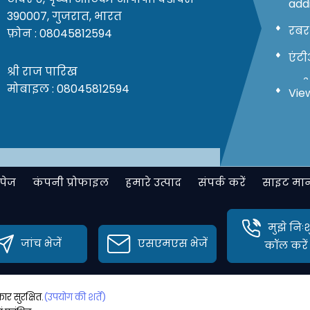
addi
390007, गुजरात, भारत
रबर
फ़ोन :
08045812594
एंटी
श्री राज पारिख
यूवी
मोबाइल :
08045812594
View
सौंद
addi
पेंट,
स्या
पेज
कंपनी प्रोफाइल
हमारे उत्पाद
संपर्क करें
साइट मान
टाइ
डाइ
मुझे निः
प्रत
जांच भेजें
एसएमएस भेजें
कॉल करें
ऑप्
सोड
 सुरक्षित.
(उपयोग की शर्तें)